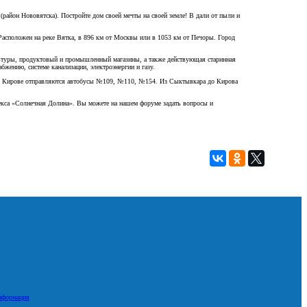
район Нововятска). Постройте дом своей мечты на своей земле! В дали от пыли и
асположен на реке Вятка, в 896 км от Москвы или в 1053 км от Печоры. Город
ультуры, продуктовый и промышленный магазины, а также действующая старинная
жению, системе канализации, электроэнергии и газу.
оде Кирове отправляются автобусы №109, №110, №154. Из Сыктывкара до Кирова
плекса «Солнечная Долина». Вы можете на нашем форуме задать вопросы и
нформация