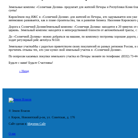
Земельные комплекс «Солнечная Долина» предлагает для жителей Печоры и Республики Коми благо
суеты!
КировЗемля под ИЖС в «Солнечной Долине» для жителей из Печоры, кто задумывается или уже ре
интенсивно развивается, как в плане строительства, так и развития бизнеса. Население Кировского
Дорога к Солнечной ДолинеЗемельный комплекс «Солнечная Долина» находится в 20 минутах от ц
церковь. Земельный комплекс находится в непосредственной близости от автомобильной трассы, с
До «Солнечной Долины» можно добраться на машине, по комплексу построены хорошие дороги, а
ходит регулярный рейс автобуса №550.
Земельные участкиМы с радостью приветствуем своих покупателей из разных регионов России, и 
прочитать отзывы тех, кто уже купил свой земельный участок в «Солнечной Долине».
По вопросам касаемых покупки земельного участка из Печоры звоните по телефонам: (8332) 73-44-2
Будьте с нами! Будьте Счастливы!
« Назад
© Земля Власов
г. Киров, Нововятский р-он, ул. Советская, д. 176
Сайт сделан в
Маунтин Сайт
О нас