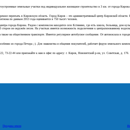
устроенные земельные участки под индивидуальное жилищное строительство в 3 км. от города Кирова (
шил переехать в Кировскую область. Город Киров – это административный центр Кировской области. Р
 региона по данным 2013 года оценивается в 750 тысяч человек.
ентра города Кирова. Рядом с комплексом находится село Кстинино, где есть школа, больница, дом к
 3 сторон он окружён лесом. На участках имеется возможность подключения к централизованному водоснаб
 также на общественном транспорте. Имеется регулярное автобусное сообщение. От автовокзала в гор
особенно из города Печора ;-). Для знакомства и общения покупателей, работает форум земельного ком
2, 73-22-44 или приезжайте к нам в офис по адресу: г. Киров, Нововятский р-он, ул. Советская, д. 176.
Продажа земли
И