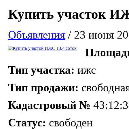
ИЖС
ЭЛЕК
Купить участок ИЖ
Продажа земельных участко
Объявления
/
23 июня 20
Площадь
Тип участка:
ижс
Тип продажи:
свободна
Кадастровый №
43:12:3
Статус:
свободен