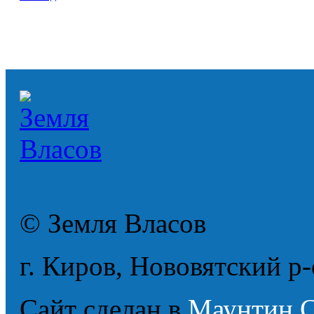
© Земля Власов
г. Киров, Нововятский р-о
Сайт сделан в
Маунтин 