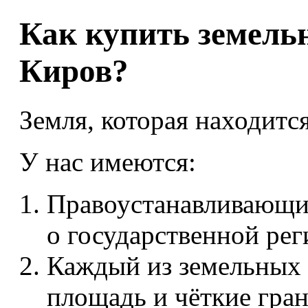
ИЖС
ЭЛЕК
Как купить земельн
Продажа земельных участко
Киров?
Земля, которая находитс
У нас имеются:
Правоустанавливающие
о государственной рег
Каждый из земельных 
площадь и чёткие гра